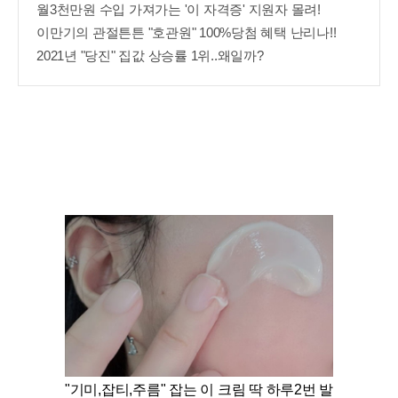
월3천만원 수입 가져가는 '이 자격증' 지원자 몰려!
이만기의 관절튼튼 "호관원" 100%당첨 혜택 난리나!!
2021년 "당진" 집값 상승률 1위..왜일까?
"기미,잡티,주름" 잡는 이 크림 딱 하루2번 발