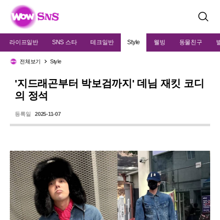
검
색
라이프일반
SNS 스타
테크일반
Style
웰빙
동물친구
전체보기
Style
'지드래곤부터 박보검까지' 데님 재킷 코디
의 정석
등록일
2025-11-07