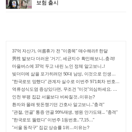
보험 출시
37억 자산가, 여름휴가 전 "이종목" 매수해라!! 한달
男性 발보다 더러운 '거기', 세균지수 확인해보니..충격!
마을버스에 37억 두고 내린 노인 정체 알고보니..!
빚더미에 삶을 포가히려던 50대 남성, 이것으로 인생역전
"한국로또 망했다" 관계자 실수로 이번주 971회차 번호 6자리 공개!? 꼭 확인해라!
역류성식도염 증상있다면, 무조건 "이것"의심하세요. 간단치료법 나왔다!
인천 부평 집값 서울보다 비싸질것..이유는?
환자와 몰래 뒷돈챙기던 간호사 알고보니.."충격"
"관절, 연골" 통증 연골 99%재생, 병원 안가도돼... "충격"
"한국로또 뚫렸다" 이번주 1등번호.."7,15…"
"서울 동작구" 집값 상승률 1위…이유는?