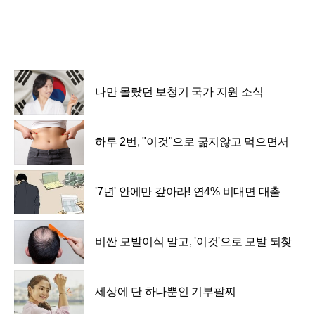
나만 몰랐던 보청기 국가 지원 소식
하루 2번, "이것"으로 굶지않고 먹으면서
빼자!
'7년' 안에만 갚아라! 연4% 비대면 대출
인기.
비싼 모발이식 말고, '이것'으로 모발 되찾
자!!
세상에 단 하나뿐인 기부팔찌