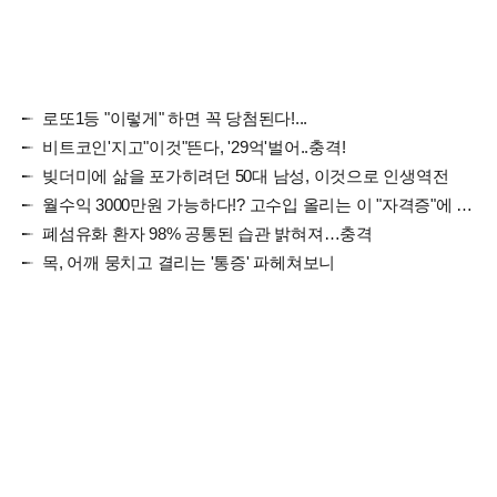
로또1등 "이렇게" 하면 꼭 당첨된다!...
비트코인'지고"이것"뜬다, '29억'벌어..충격!
빚더미에 삶을 포가히려던 50대 남성, 이것으로 인생역전
월수익 3000만원 가능하다!? 고수입 올리는 이 "자격증"에 몰리는 이유 알고보니…
폐섬유화 환자 98% 공통된 습관 밝혀져…충격
목, 어깨 뭉치고 결리는 '통증' 파헤쳐보니