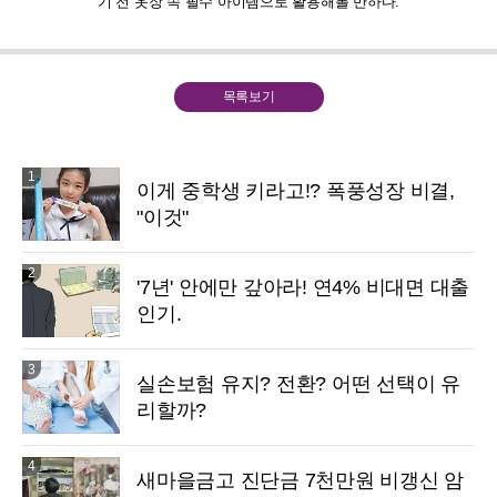
기 전 옷장 속 필수 아이템으로 활용해볼 만하다.
목록보기
1
이게 중학생 키라고!? 폭풍성장 비결,
"이것"
2
'7년' 안에만 갚아라! 연4% 비대면 대출
인기.
3
실손보험 유지? 전환? 어떤 선택이 유
리할까?
4
새마을금고 진단금 7천만원 비갱신 암