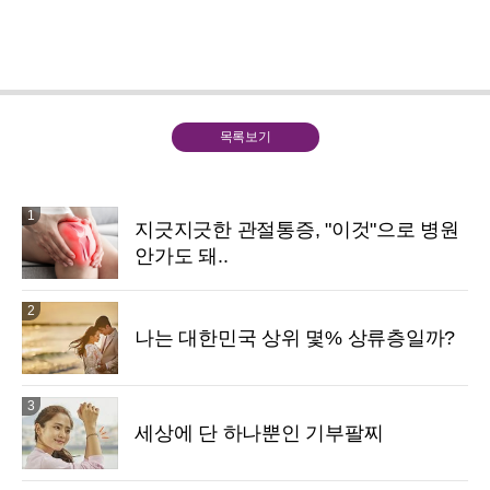
목록보기
1
지긋지긋한 관절통증, "이것"으로 병원
안가도 돼..
2
나는 대한민국 상위 몇% 상류층일까?
3
세상에 단 하나뿐인 기부팔찌