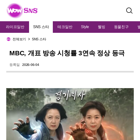
검
색
라이프일반
SNS 스타
테크일반
Style
웰빙
동물친구
전체보기
SNS 스타
MBC, 개표 방송 시청률 3연속 정상 등극
등록일
2026-06-04