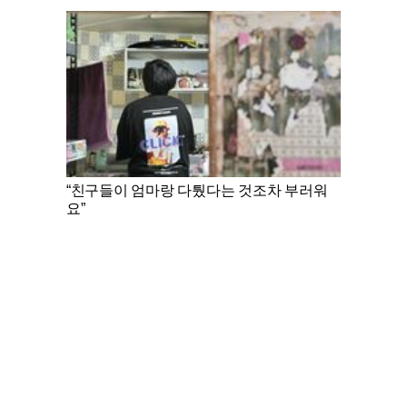
“친구들이 엄마랑 다퉜다는 것조차 부러워
요”