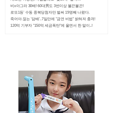
비x아그라 30배! 60대男도 3번이상 불끈불끈!
로또1등' 수동 중복당첨자만 벌써 19명째 나왔다.
죽어야 끊는 '담배'..7일만에 "금연 비법" 밝혀져 충격!
120억 기부자 "150억 세금폭탄"에 울면서 한 말이..!