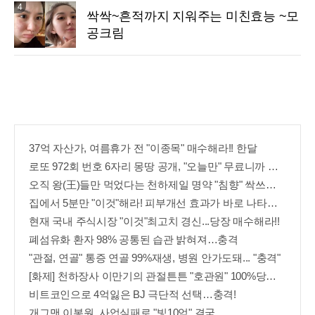
4
싹싹~흔적까지 지워주는 미친효능 ~모
공크림
37억 자산가, 여름휴가 전 "이종목" 매수해라!! 한달
로또 972회 번호 6자리 몽땅 공개, "오늘만" 무료니까 꼭 오늘 확인하세요.
오직 왕(王)들만 먹었다는 천하제일 명약 "침향" 싹쓰리 완판!! 왜 난리났나 봤더니..경악!
집에서 5분만 "이것"해라! 피부개선 효과가 바로 나타난다!!
현재 국내 주식시장 "이것"최고치 경신...당장 매수해라!!
폐섬유화 환자 98% 공통된 습관 밝혀져…충격
"관절, 연골" 통증 연골 99%재생, 병원 안가도돼... "충격"
[화제] 천하장사 이만기의 관절튼튼 "호관원" 100%당첨 혜택 난리나!!
비트코인으로 4억잃은 BJ 극단적 선택…충격!
개그맨 이봉원, 사업실패로 "빛10억" 결국…