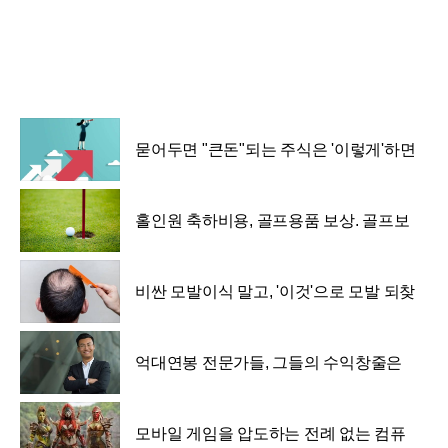
묻어두면 "큰돈"되는 주식은 '이렇게'하면
된다.
홀인원 축하비용, 골프용품 보상. 골프보
험 출시
비싼 모발이식 말고, '이것'으로 모발 되찾
자!!
억대연봉 전문가들, 그들의 수익창줄은
억대 이상일까?
모바일 게임을 압도하는 전례 없는 컴퓨