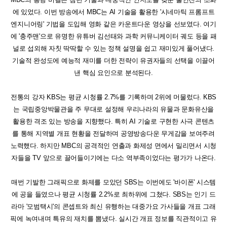
에 있었다. 이번 방송에서 MBC는 AI 기술을 활용한 '시네마틱 프롬프트
엔지니어링' 기법을 도입해 영화 같은 카운트다운 영상을 선보였다. 여기
에 '충주맨'으로 유명한 유튜버 김선태와 과학 커뮤니케이터 궤도 등을 패
널로 섭외해 자칫 딱딱할 수 있는 정책 설명을 쉽고 재미있게 풀어냈다.
기술적 완성도에 예능적 재미를 더한 전략이 유권자들의 선택을 이끌어
낸 핵심 요인으로 분석된다.
전통의 강자 KBS는 평균 시청률 2.7%를 기록하며 2위에 머물렀다. KBS
는 국립중앙박물관을 주 무대로 설정해 우리나라의 유물과 문화유산을
활용한 격조 있는 방송을 지향했다. 특히 AI 기술로 구현한 사극 콘텐츠
를 통해 지역별 개표 현황을 전달하며 공영방송다운 무게감을 보여주려
노력했다. 하지만 MBC의 공격적인 연출과 화제성 면에서 밀리면서 시청
자들을 TV 앞으로 끌어들이기에는 다소 역부족이었다는 평가가 나온다.
매번 기발한 그래픽으로 화제를 모았던 SBS는 이번에도 '바이폰' 시스템
에 공을 들였으나 평균 시청률 2.2%로 최하위에 그쳤다. SBS는 인기 드
라마 '모범택시'의 콘셉트와 최신 유행하는 대중가요 가사들을 개표 그래
픽에 녹여내며 특유의 재치를 뽐냈다. 실시간 개표 정보를 직관적이고 유