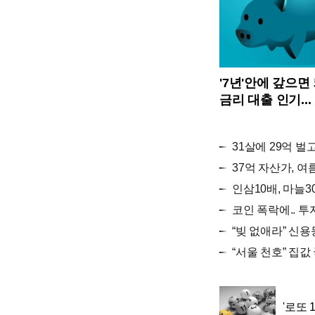
'7년'안에 갚으면 
금리 대출 인기...
31살에 29억 벌
37억 자산가, 여
인삼10배, 마늘3
코인 폭락에.. 투
“빚 없애라” 신
“서울 천호” 집
'로또