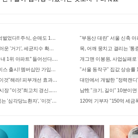
억벌었다!! 주식, 순매도 1위종목..."충격"
"부동산 대란" 서울 신축 아
운 '거기', 세균지수 확인해보니..충격!
목, 어깨 뭉치고 결리는 '통
내 1위 아파트” 들어선다..충격!
개그맨 이봉원, 사업실패로 
비스 출시! 멤버십만 가입해도 "최신가전" 선착순 100% 무료 경품지
"서울 동작구" 집값 상승률
"이것"해라! 피부개선 효과가 바로 나타난다!!
대만에서 개발한 "정력캔디" 
장 "이것"최고치 경신...당장 매수해라!!
남性 "크기, 길이" 10분이면
는 '심각당뇨환자', '이것'먹자마자
120억 기부자 "150억 세금