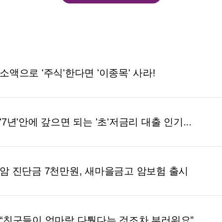
소액으로 '주식'한다면 '이종목' 사라!
'7년'안에 갚으면 되는 '초'저금리 대출 인기...
암 진단금 7천만원, 새마을금고 암보험 출시
“친구들이 엄마랑 다퉜다는 것조차 부러워요”