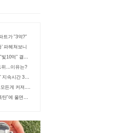
파트가 "3억?"
증' 파헤쳐보니
"빛10억" 결국…
원!!
 1위…이유는?
지속시간 3일! 충격!
 모든게 커져..화제!
폭탄"에 울면서 한 말이..!