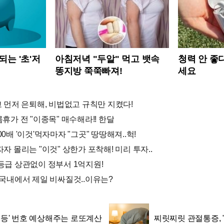
되는 '초'저
아침저녁 "두알" 먹고 뱃속
청력 안 좋
똥지방 쭉쭉빠져!
세요
고 먼저 은퇴해, 비법없고 규칙만 지켰다!
름휴가 전 "이종목" 매수해라!! 한달
00배 '이것'먹자마자 "그곳" 땅땅해져..헉!
자자 몰리는 "이것" 상한가 포착해! 미리 투자..
용등급 상관없이 정부서 1억지원!
값 국내에서 제일 비싸질것..이유는?
 1등' 번호 예상해주는 로또계산
찌릿찌릿 관절통증, "