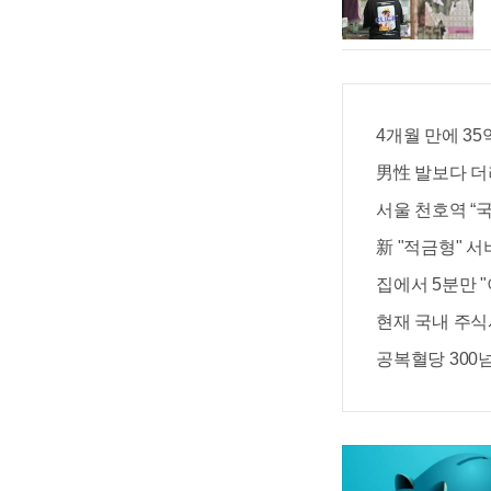
4개월 만에 35
男性 발보다 더러
서울 천호역 “국
新 "적금형" 서
집에서 5분만 
현재 국내 주식시
공복혈당 300넘