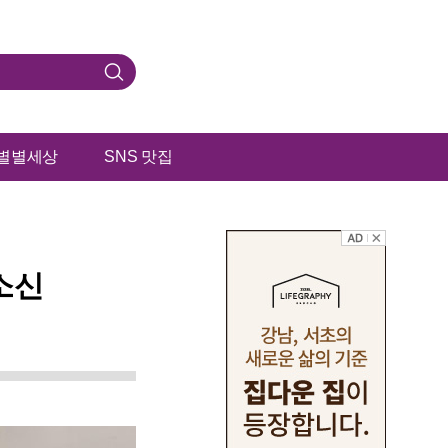
검
색
별별세상
SNS 맛집
소신