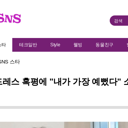
스타
테크일반
Style
웰빙
동물친구
SNS 스타
드레스 혹평에 "내가 가장 예뻤다" 