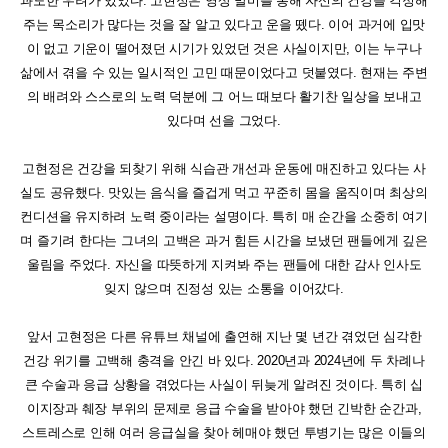
과도한 우려가 있었다. 고현정은 영상 말미를 통해 자신의 건강을 걱정해
주는 목소리가 많다는 것을 잘 알고 있다고 운을 뗐다. 이어 과거에 입맛
이 없고 기운이 떨어졌던 시기가 있었던 것은 사실이지만, 이는 누구나
삶에서 겪을 수 있는 일시적인 고민 때문이었다고 덧붙였다. 현재는 주변
의 배려와 스스로의 노력 덕분에 그 어느 때보다 활기찬 일상을 보내고
있다며 선을 그었다.
고현정은 건강을 되찾기 위해 식습관 개선과 운동에 매진하고 있다는 사
실도 공유했다. 맛있는 음식을 즐겁게 먹고 꾸준히 몸을 움직이며 최상의
컨디션을 유지하려 노력 중이라는 설명이다. 특히 매 순간을 소중히 여기
며 즐기려 한다는 그녀의 고백은 과거 힘든 시간을 보냈던 팬들에게 깊은
울림을 주었다. 자신을 따뜻하게 지켜봐 주는 팬들에 대한 감사 인사도
잊지 않으며 진정성 있는 소통을 이어갔다.
앞서 고현정은 다른 유튜브 채널에 출연해 지난 몇 년간 겪었던 심각한
건강 위기를 고백해 충격을 안긴 바 있다. 2020년과 2024년에 두 차례나
큰 수술과 응급 상황을 겪었다는 사실이 뒤늦게 알려진 것이다. 특히 십
이지장과 췌장 부위의 문제로 응급 수술을 받아야 했던 긴박한 순간과,
스트레스로 인해 여러 응급실을 찾아 헤매야 했던 투병기는 많은 이들의