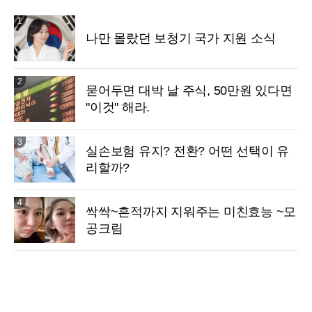
1
나만 몰랐던 보청기 국가 지원 소식
2
묻어두면 대박 날 주식, 50만원 있다면
"이것" 해라.
3
실손보험 유지? 전환? 어떤 선택이 유
리할까?
4
싹싹~흔적까지 지워주는 미친효능 ~모
공크림