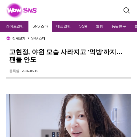
검
색
라이프일반
SNS 스타
테크일반
Style
웰빙
동물친구
전체보기
SNS 스타
고현정, 야윈 모습 사라지고 '먹방'까지…
팬들 안도
등록일
2026-05-15