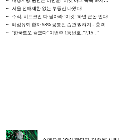
내장지방,원인은 비만균! '이것'하고 쏙쏙 빠져…
서울 전매제한 없는 부동산 나왔다!
주식, 비트코인 다 팔아라 "이것" 하면 큰돈 번다!
폐섬유화 환자 98% 공통된 습관 밝혀져…충격
"한국로또 뚫렸다" 이번주 1등번호.."7,15…"
소액으로 '주식'한다면 '이종목' 사라!