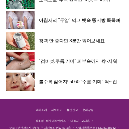
아침저녁 "두알" 먹고 뱃속 똥지방 쭉쭉빠
져!
청력 안 좋다면 3분만 읽어보세요
"검버섯,주름,기미" 피부속까지 싹~지워
줘
볼수록 젊어져! 5060 "주름·기미" 싹~ 잡
는 <이것>
매체소개
제보하기
불편신고
윤리강령
상호명 : 와우에스앤에스
대표자 : 고지흔
주소 : 부산광역시 부산진구 서전로47번길 47 2층
사업자등록번호 : 621-81-35362