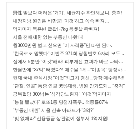
男性 발보다 더러운 '거기', 세균지수 확인해보니..충격!
내장지방,원인은 비만균! '이것'하고 쏙쏙 빠져…
먹자마자 묵은변 콸콸! -7kg 똥뱃살 쫙빠져!
서울 전매제한 없는 부동산 나왔다!
월3000만원 벌고 싶으면 "이 자격증"만 따면 된다.
"한국로또 망했다" 이번주 971회 당첨번호 6자리 모두 유출...관계자 실수로 "비상"!
집에서 5분만 "이것"해라! 피부개선 효과가 바로 나타난다!!
한달만에 "37억" 터졌다?! 매수율 1위..."이종목" 당장사라!
현재 국내 주식시장 "이것"최고치 경신...당장 매수해라!!
"관절, 연골" 통증 연골 99%재생, 병원 안가도돼... "충격"
공복혈당 300넘는 '심각당뇨환자', '이것'먹자마자
"농협 뿔났다" 로또1등 당첨자폭주.. 적중률87%
"부동산 대란" 서울 신축 아파트가 "3억?"
“빚 없애라” 신용등급 상관없이 정부서 1억지원!