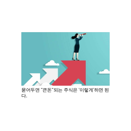
묻어두면 "큰돈"되는 주식은 '이렇게'하면 된
다.